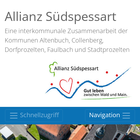
Allianz Südspessart
Eine interkommunale Zusammenarbeit der
Kommunen Altenbuch, Collenberg,
Dorfprozelten, Faulbach und Stadtprozelten
Schnellzugriff
Navigation