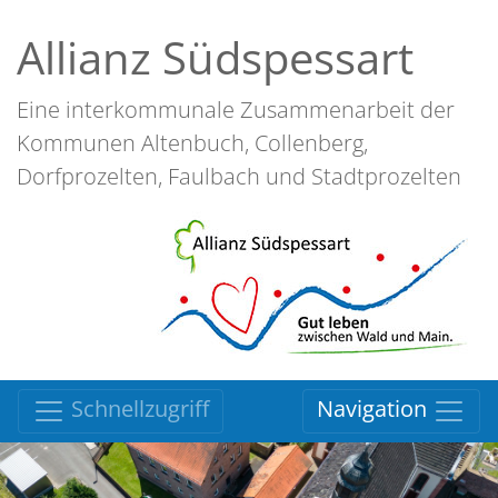
Allianz Südspessart
Eine interkommunale Zusammenarbeit der
Kommunen Altenbuch, Collenberg,
Dorfprozelten, Faulbach und Stadtprozelten
Schnellzugriff
Navigation