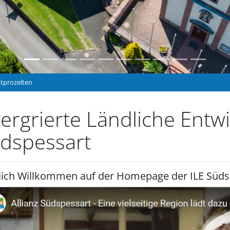
dtprozelten
tergrierte Ländliche Entw
dspessart
lich Willkommen auf der Homepage der ILE Süds