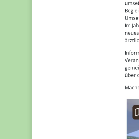
umset
Begle
Umset
Im Ja
neues
ärztl
Infor
Veran
gemei
über 
Mache