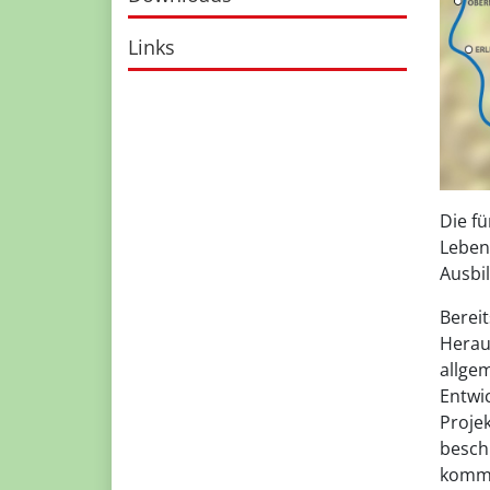
Links
Die f
Leben
Ausbi
Berei
Herau
allge
Entwi
Projek
besch
komme