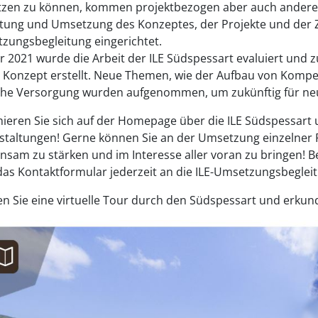
zen zu können, kommen projektbezogen aber auch andere 
itung und Umsetzung des Konzeptes, der Projekte und der Zi
zungsbegleitung eingerichtet.
hr 2021 wurde die Arbeit der ILE Südspessart evaluiert und
 Konzept erstellt. Neue Themen, wie der Aufbau von Kompet
iche Versorgung wurden aufgenommen, um zukünftig für ne
mieren Sie sich auf der Homepage über die ILE Südspessart 
staltungen! Gerne können Sie an der Umsetzung einzelner P
nsam zu stärken und im Interesse aller voran zu bringen! 
das Kontaktformular jederzeit an die ILE-Umsetzungsbegle
n Sie eine virtuelle Tour durch den Südspessart und erkund