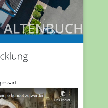
COLLENBERG
icklung
pessart!