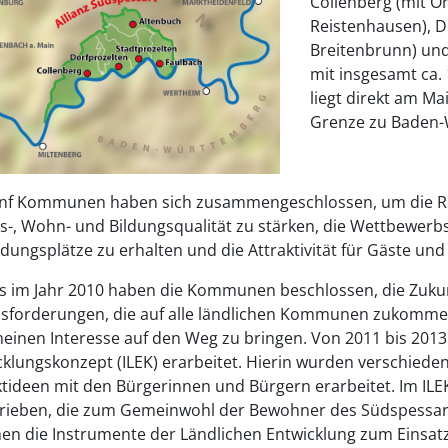
Collenberg (mit Or
Reistenhausen), Do
Breitenbrunn) und
mit insgesamt ca.
liegt direkt am M
Grenze zu Baden-
ünf Kommunen haben sich zusammengeschlossen, um die R
s-, Wohn- und Bildungsqualität zu stärken, die Wettbewerbsf
ldungsplätze zu erhalten und die Attraktivität für Gäste un
ts im Jahr 2010 haben die Kommunen beschlossen, die Zuku
sforderungen, die auf alle ländlichen Kommunen zukomme
meinen Interesse auf den Weg zu bringen. Von 2011 bis 2013
cklungskonzept (ILEK) erarbeitet. Hierin wurden verschiede
tideen mit den Bürgerinnen und Bürgern erarbeitet. Im ILEK
rieben, die zum Gemeinwohl der Bewohner des Südspessarts
n die Instrumente der Ländlichen Entwicklung zum Einsat