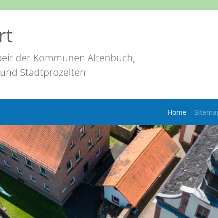
rt
eit der Kommunen Altenbuch,
 und Stadtprozelten
Home
Sitema