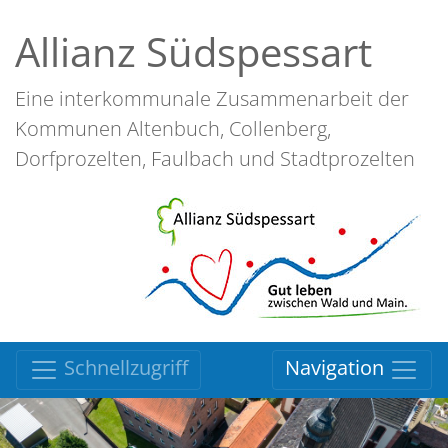
Allianz Südspessart
Eine interkommunale Zusammenarbeit der
Kommunen Altenbuch, Collenberg,
Dorfprozelten, Faulbach und Stadtprozelten
Schnellzugriff
Navigation