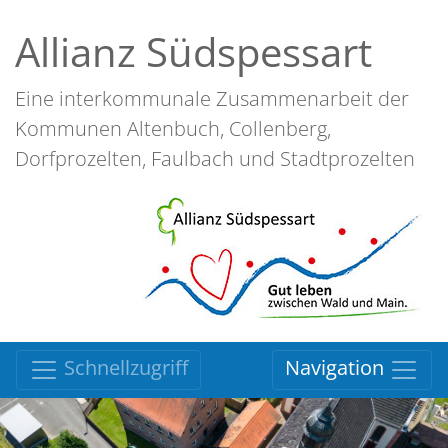
Allianz Südspessart
Eine interkommunale Zusammenarbeit der
Kommunen Altenbuch, Collenberg,
Dorfprozelten, Faulbach und Stadtprozelten
Schnellzugriff
Navigation