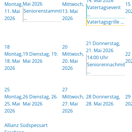
14. Mai 2026
Mai 2026
Montag,
Mittwoch,
15
Vatertagsevent
Seniorenstammti
11. Mai
13. Mai
20
...
...
2026
2026
Vatertagsgrille ...
21
Donnerstag,
18
20
21. Mai 2026
Montag,
19
Dienstag, 19.
Mittwoch,
22
14:00 Uhr
18. Mai
Mai 2026
20. Mai
20
Seniorennachmit
2026
2026
...
25
27
Montag,
26
Dienstag, 26.
Mittwoch,
28
Donnerstag,
29
25. Mai
Mai 2026
27. Mai
28. Mai 2026
20
2026
2026
Allianz Südspessart