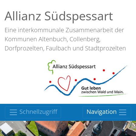
Allianz Südspessart
Eine interkommunale Zusammenarbeit der
Kommunen Altenbuch, Collenberg,
Dorfprozelten, Faulbach und Stadtprozelten
Schnellzugriff
Navigation