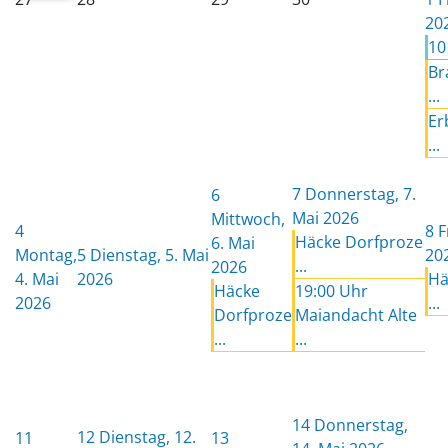
20
10 
Br
...
Er
...
7
Donnerstag, 7.
6
Mai 2026
Mittwoch,
4
8
F
Häcke Dorfproze
6. Mai
Montag,
5
Dienstag, 5. Mai
20
...
2026
4. Mai
2026
Hä
Häcke
19:00 Uhr
2026
...
Dorfproze
Maiandacht Alte
...
...
14
Donnerstag,
12
Dienstag, 12.
11
13