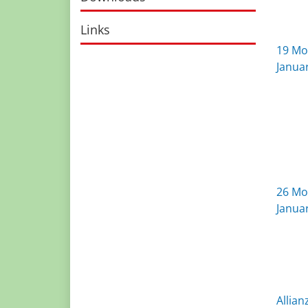
Links
19
Mon
Janua
26
Mon
Janua
Allia