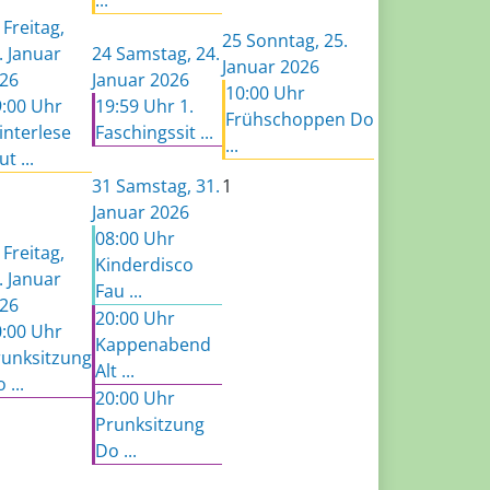
Freitag,
25
Sonntag, 25.
. Januar
24
Samstag, 24.
Januar 2026
26
Januar 2026
10:00 Uhr
9:00 Uhr
19:59 Uhr 1.
Frühschoppen Do
interlese
Faschingssit ...
...
ut ...
31
Samstag, 31.
1
Januar 2026
08:00 Uhr
Freitag,
Kinderdisco
. Januar
Fau ...
26
20:00 Uhr
0:00 Uhr
Kappenabend
runksitzung
Alt ...
 ...
20:00 Uhr
Prunksitzung
Do ...