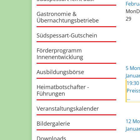
Febru
Mon
D
Gastronomie &
29
Übernachtungsbetriebe
Südspessart-Gutschein
Förderprogramm
Innenentwicklung
5
Mont
Ausbildungsbörse
Janua
19:30
Heimatbotschafter -
Preis
Führungen
...
Veranstaltungskalender
12
Mon
Bildergalerie
Janua
Downloads