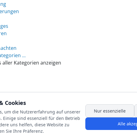
ing
erungen
iges
ren
achten
ategorien ...
s aller Kategorien anzeigen
& Cookies
Nur essenzielle
s, um die Nutzererfahrung auf unserer
et und unterstützt vom Amt für
 Einige sind essenziell für den Betrieb
rt mit Mitteln des Freistaats
Alle akze
dere uns helfen, diese Website zu
en Sie Ihre Präferenz.