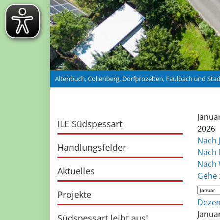
Altenbuch, Collenberg, Dorfprozelten, Faulbach und Sta
Januar
ILE Südspessart
2026
Nach 
Handlungsfelder
Nach 
Nach
Aktuelles
Gehe 
Projekte
Deze
Janua
Südspessart leiht aus!