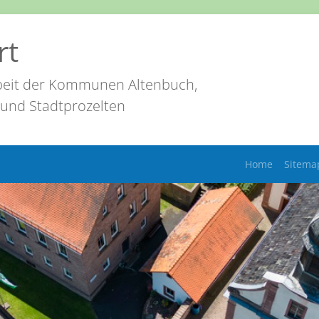
rt
eit der Kommunen Altenbuch,
 und Stadtprozelten
Home
Sitema