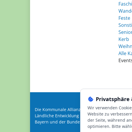
Fasch
Wand
Feste
Sonst
Senio
Kerb
Weihn
Alle K
Event
Privatsphäre 
Wir verwenden Cookie
Die Kommunale Allianz Südspessart wird begleit
Website zu verbessern.
Ländliche Entwicklung Unterfranken sowie geförde
der Seite, während an
Bayern und der Bundesrepublik Deutschland.
optimieren. Bitte wähl