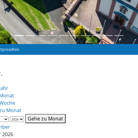
dtprozelten
,
Jahr
Monat
 Woche
zu Monat
Gehe zu Monat
mber
r 2026