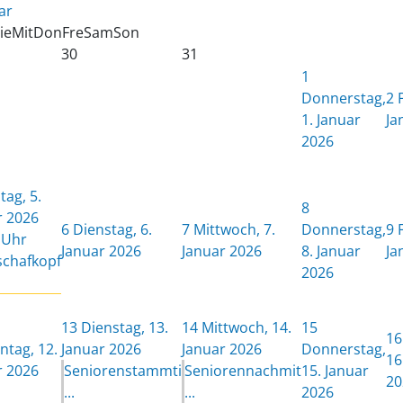
ar
ie
Mit
Don
Fre
Sam
Son
30
31
1
Donnerstag,
2
1. Januar
Ja
2026
ag, 5.
8
r 2026
6
Dienstag, 6.
7
Mittwoch, 7.
Donnerstag,
9
 Uhr
Januar 2026
Januar 2026
8. Januar
Ja
schafkopf
2026
13
Dienstag, 13.
14
Mittwoch, 14.
15
16
tag, 12.
Januar 2026
Januar 2026
Donnerstag,
16
r 2026
Seniorenstammti
Seniorennachmit
15. Januar
20
...
...
2026