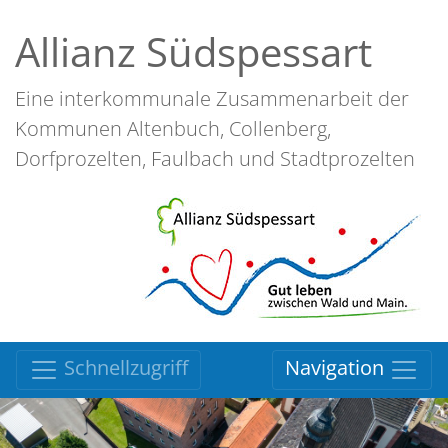
Allianz Südspessart
Eine interkommunale Zusammenarbeit der
Kommunen Altenbuch, Collenberg,
Dorfprozelten, Faulbach und Stadtprozelten
Schnellzugriff
Navigation