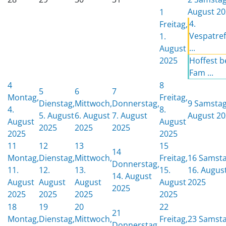
August 2
1
4.
Freitag,
Vespatre
1.
...
August
2025
Hoffest b
Fam ...
4
8
5
6
7
Montag,
Freitag,
Dienstag,
Mittwoch,
Donnerstag,
9
Samstag,
4.
8.
5. August
6. August
7. August
August 2
August
August
2025
2025
2025
2025
2025
11
12
13
15
14
Montag,
Dienstag,
Mittwoch,
Freitag,
16
Samsta
Donnerstag,
11.
12.
13.
15.
16. Augus
14. August
August
August
August
August
2025
2025
2025
2025
2025
2025
18
19
20
22
21
Montag,
Dienstag,
Mittwoch,
Freitag,
23
Samsta
Donnerstag,