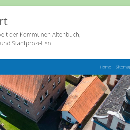
rt
eit der Kommunen Altenbuch,
 und Stadtprozelten
Home
Sitema