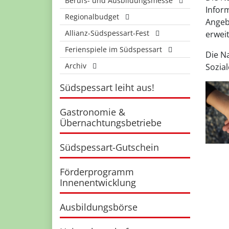
Berufs- und Ausbildungsmesse
Infor
Regionalbudget
Angeb
Allianz-Südspessart-Fest
erwei
Ferienspiele im Südspessart
Die N
Archiv
Sozial
Südspessart leiht aus!
Gastronomie &
Übernachtungsbetriebe
Südspessart-Gutschein
Förderprogramm
Innenentwicklung
Ausbildungsbörse