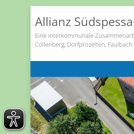
Allianz Südspessa
Eine interkommunale Zusammenarb
Collenberg, Dorfprozelten, Faulbach