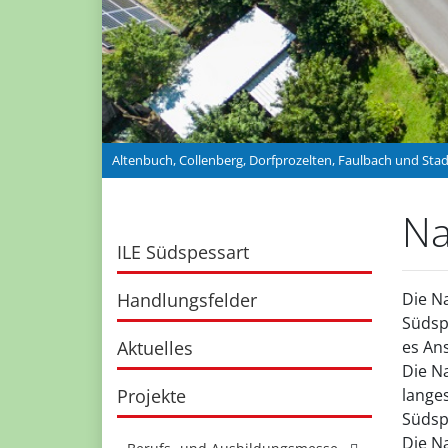
Altenbuch, Collenberg, Dorfprozelten, Faulbach und Sta
Na
ILE Südspessart
Handlungsfelder
Die N
Südsp
Aktuelles
es An
Die N
Projekte
lange
Südsp
Die N