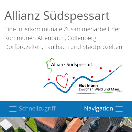
Allianz Südspessart
Eine interkommunale Zusammenarbeit der
Kommunen Altenbuch, Collenberg,
Dorfprozelten, Faulbach und Stadtprozelten
Schnellzugriff
Navigation