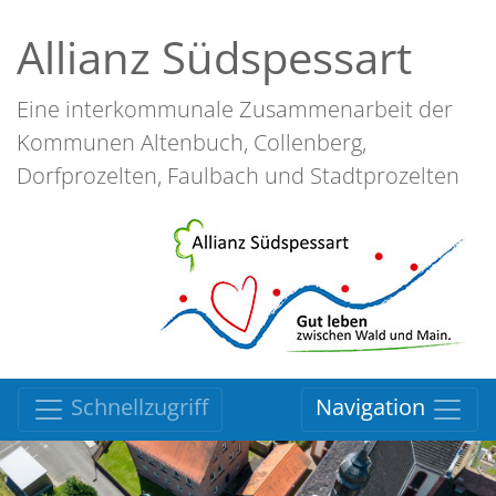
Allianz Südspessart
Eine interkommunale Zusammenarbeit der
Kommunen Altenbuch, Collenberg,
Dorfprozelten, Faulbach und Stadtprozelten
Schnellzugriff
Navigation