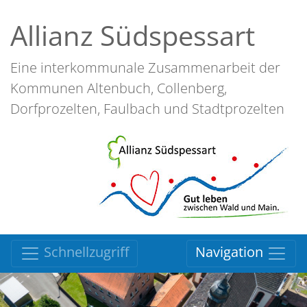
Allianz Südspessart
Eine interkommunale Zusammenarbeit der
Kommunen Altenbuch, Collenberg,
Dorfprozelten, Faulbach und Stadtprozelten
Schnellzugriff
Navigation