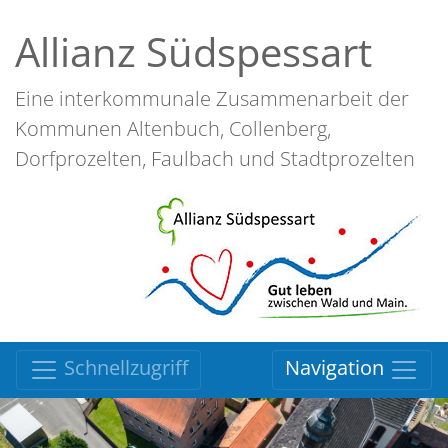
Allianz Südspessart
Eine interkommunale Zusammenarbeit der
Kommunen Altenbuch, Collenberg,
Dorfprozelten, Faulbach und Stadtprozelten
Schnellzugriff
Navigation